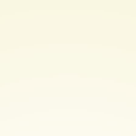
發
模
式.
Michael
Hsu.tw
Oct,
2014.
NTUIM
R02
BAEIR
LAB 徐
承
志.
ppt.cc/f5v9.