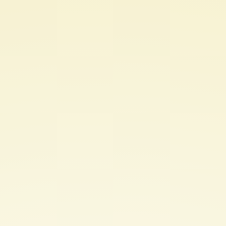
Single
Page
Application.
使
用
Angular.js
實
現
前
後
端
分
離
式
開