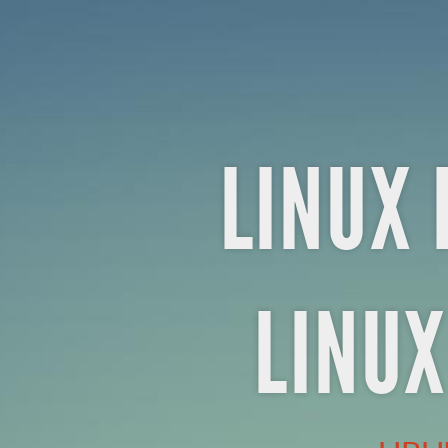
LINUX
POUR
l’éducation,.
LINUX
POUR
LINUX 
LA
SCIENCE.
UBUNTU
POUR
LINUX
LIBÉRER
LES
ÉCOLES.