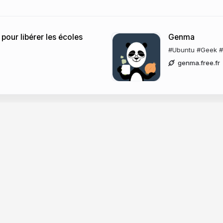
pour libérer les écoles
Genma
#Ubuntu #Geek #P
genma.free.fr
Company
dge base
News
er docs
Changelog
CP
About Slides.com
PI
Security