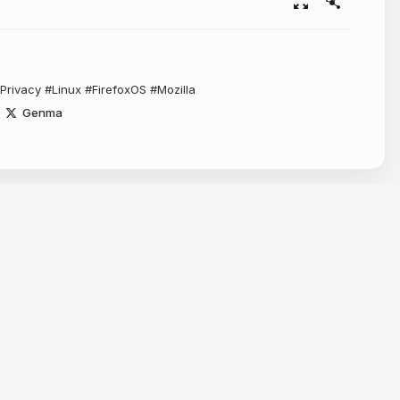
rivacy #Linux #FirefoxOS #Mozilla
Genma
Resources
Make slides with AI
Embed Google Maps
Embed Google Forms
Embed YouTube