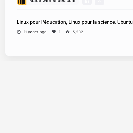
Made with Slides.com
Linux pour l'éducation, Linux pour la science. Ubuntu 
11 years ago
5,232
Tour
Help
Presentations
Knowle
Trending decks
Develop
Templates
API & M
Features
Define A