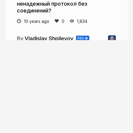
ненадежный протокол без
соединений?
10 years ago
1,834
Vladislav Shpilevoy
PRO
Backend C++ developer at VirtualMinds.
Database C developer at Tarantool.
linkedin.com/in/gerold103
More from
Vladislav Shpilevoy