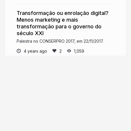
Transformação ou enrolação digital?
Menos marketing e mais
transformação para o governo do
século XXI
Palestra no CONSERPRO 2017, em 22/11/2017.
4 years ago
1,059
Gustavo H. Maultasch de
Oliveira
gustavohmo.com
ghmol
More from
Gustavo H.