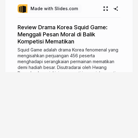
Made with Slides.com
Review Drama Korea Squid Game:
Menggali Pesan Moral di Balik
Kompetisi Mematikan
Squid Game adalah drama Korea fenomenal yang
mengisahkan perjuangan 456 peserta
menghadapi serangkaian permainan mematikan
demi hadiah besar. Disutradarai oleh Hwang
Dong-hyuk, serial ini menyoroti isu sosial seperti
kesenjangan ekonomi, utang, dan moralitas
manusia dalam situasi ekstrem. Karakter utama
seperti Seong Gi-hun, Cho Sang-woo, dan Kang
Sae-byeok menunjukkan beragam sisi
kemanusiaan di tengah perjuangan hidup dan mati.
Dengan visual ikonik, twist plot menegangkan,
serta kritik sosial yang relevan, Squid Game
berhasil memikat jutaan penonton di seluruh dunia.
Serial ini menjadi metafora tajam tentang
bagaimana kapitalisme dan tekanan finansial dapat
memengaruhi keputusan manusia. Apakah Anda