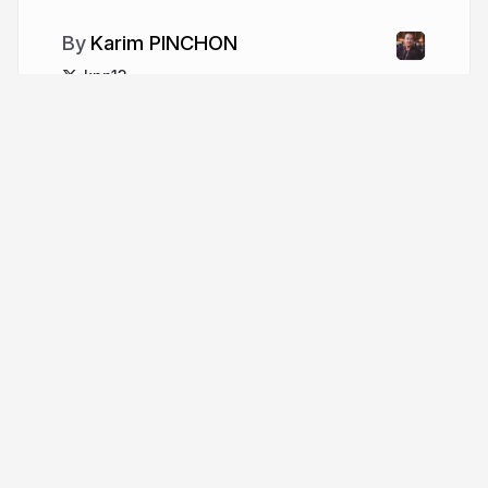
Karim PINCHON
kpn13
More from
Karim PINCHON