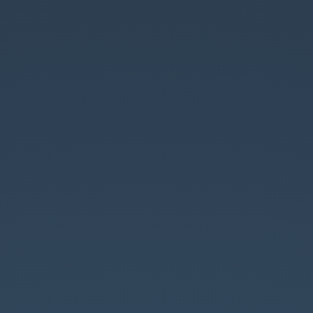
Connaissez-
vous
vraiment
JWT
?