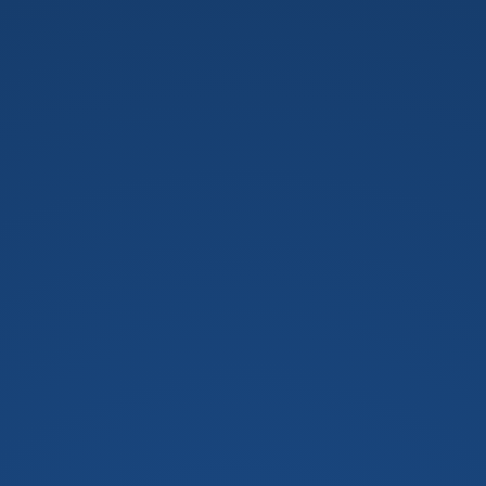
DAAG GAAN W
LET OP