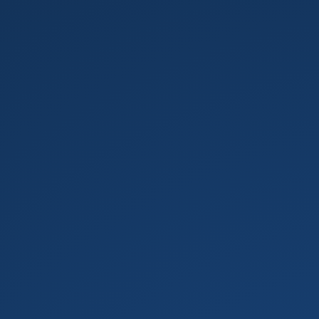
Arduino.
Jaar
3
-
Module
3
-
Les
5:
Mood
Cue.