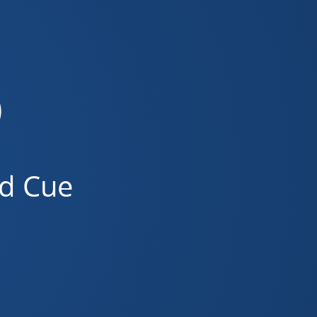
deze verkeerd om
O
VknpLq7DkSM
od Cue
yZxNKyd_lM
PXckfT-6g