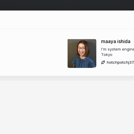
maaya ishida
I'm system engine
Tokyo
hotchpotchj37