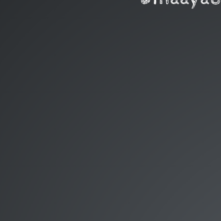
真
彩.
幹
日本J
Jav
Tok
Ansib
Python
今日伝
PyLadies To
@maaya858