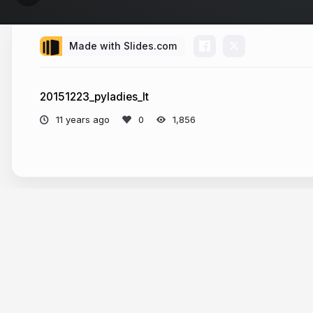
Made with Slides.com
20151223_pyladies_lt
11 years ago
1,856
More from
maaya ishida