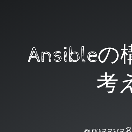
Ansible
の
構
成
に
Ansibl
つ
い
て
考
考
え
よ
う.
@maaya8585
石
田
@maaya