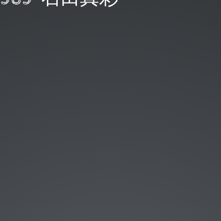
事メンバー
avaユーザー会 ( JJUG )
a女子部 副部長
ってこと。
yoと一緒
leでもDevOps重要
歴はPyLadies
えたいのは
kyo staff
5 石田真彩