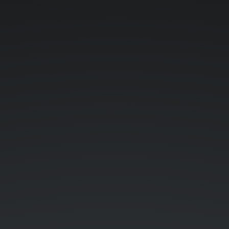
リ
フ
ァ
レ
ン
ス
テ
ス
ト
の
書
き