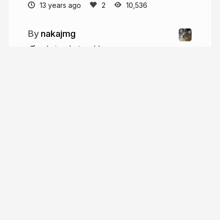
13 years ago
10,536
nakajmg
nakajmg.hatenablog.com
nakajmg
More from
nakajmg