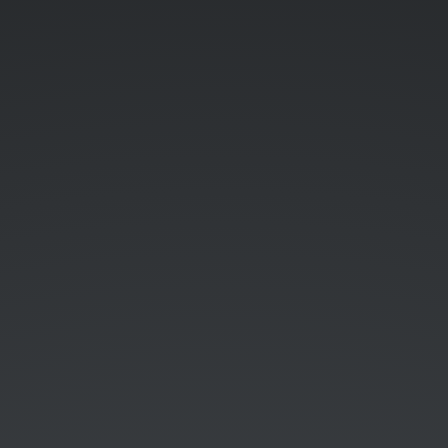
方.
Test
the
Web
Forward
Meetup
(仮),
Tokyo
#1
(2013/09/14).
@nakajmg
(
DMM.com