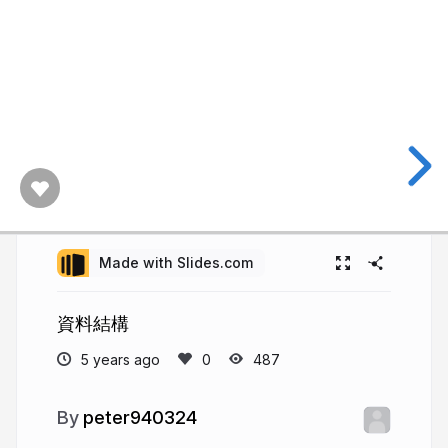
Made with Slides.com
資料結構
5 years ago
487
peter940324