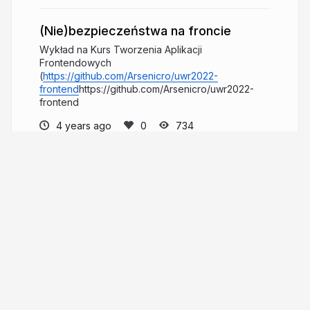
(Nie)bezpieczeństwa na froncie
Wykład na Kurs Tworzenia Aplikacji
Frontendowych
(
https://github.com/Arsenicro/uwr2022-
frontend
https://github.com/Arsenicro/uwr2022-
frontend
4 years ago
734
Radosław Miernik
Open source? Embrace, understand,
develop.
radekmie.dev