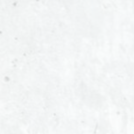
(Nie)
bezpieczeństwa
na
froncie.
Kurs
Tworzenia
Aplikacji
Frontendowych
2022.
@radekmie.