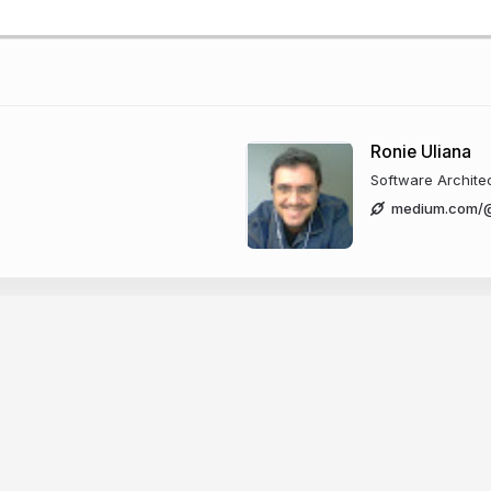
s
(redes)
Ronie Uliana
Software Archite
medium.com/@
m algo?"