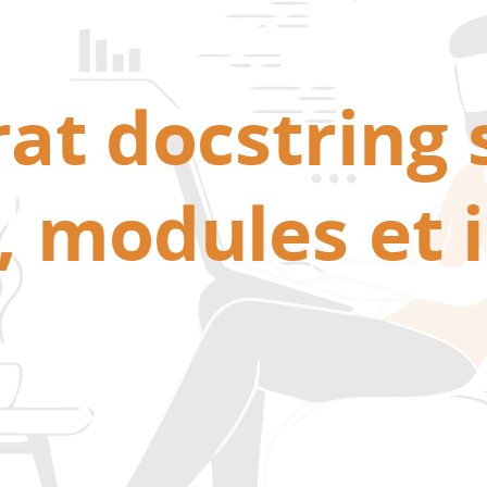
at docstring s
, modules et 