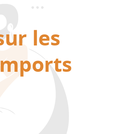
ur les
imports