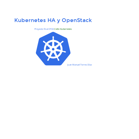
Kubernetes HA y OpenStack
Proyecto final CFGS
Celtic Kubernetes
Juan Manuel Torres Díaz
Características Kubernetes