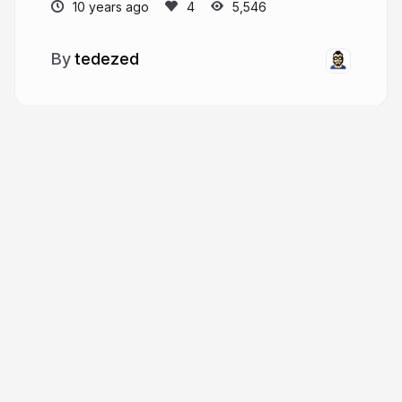
10 years ago
5,546
tedezed
More from
tedezed