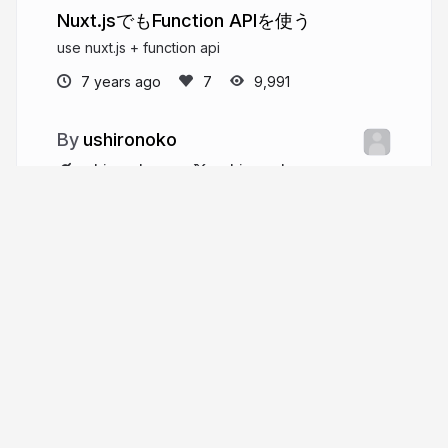
Nuxt.jsでもFunction APIを使う
use nuxt.js + function api
7 years ago
9,991
ushironoko
ushironoko.me
ushiro_noko
More from
ushironoko