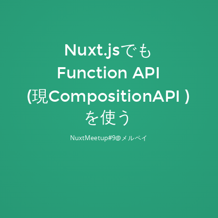
Nuxt.jsでも
Function API
(現CompositionAPI )
を使う
NuxtMeetup#9@メルペイ