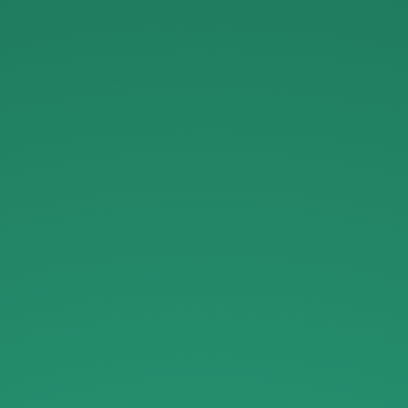
Nuxt.js
で
も.
Function
API.
(現
CompositionAPI
)
を
使
う.
NuxtMeetup#9@
メ
ル
ペ