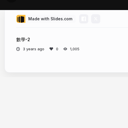
Made with Slides.com
數學-2
3 years ago
1,005
More from
alvingogo