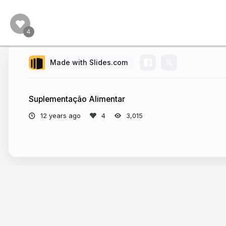
Made with Slides.com
Suplementação Alimentar
12 years ago
3,015
More from
Ana Paula Moraes