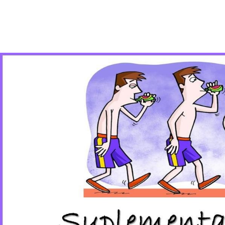
Title
Text.
Titl