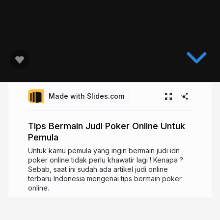
saja
sih
langkah
awal
dalam
bermain
nya
Made with Slides.com
?
Tips Bermain Judi Poker Online Untuk
Teringat
Pemula
bahwa
Untuk kamu pemula yang ingin bermain judi idn
sebuah
poker online tidak perlu khawatir lagi ! Kenapa ?
agen
Sebab, saat ini sudah ada artikel judi online
terbaru Indonesia mengenai tips bermain poker
judi
online.
online
2 years ago
2,180
terbesar