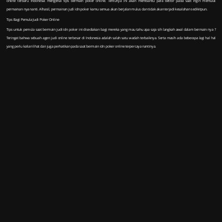
online terbaru Indonesia mengenai tips bermain poker online. Tentunya ini akan membantu para bettor pada saat ingin memulai
pada
permainan nya nanti. Alhasil, permainan judi idn poker kamu semua akan berjalan mulus dan tidak akan terjadi kesalahan sedikitpun.
saat
Tips Bagi Pemula Judi Poker Online
Tips untuk pemula saat bermain judi idn poker ini disediakan bagi mereka yang mau tahu apa saja sih langkah awal dalam bermain nya ?
ingin
Teringat bahwa sebuah agen judi online terbesar di Indonesia adalah salah satu wadah terbaiknya. Serta masih ada beberapa lagi hal hal
yang perlu kalian lihat dan juga perhatikan pada saat bermain idn poker online terpercaya nantinya.
memulai
permainan
nya
nanti.
Alhasil,
permainan
judi
idn
poker
kamu
semua
Melakukan Deposit Pada Awalan Taruhan
Tentunya, dengan kalian deposit idn poker online uang asli maka semua hal yang berbau dengan modal adalah mutlak harus dilakukan.
akan
Serta, kamu akan dilayani pada costumer service yang akan standby selama 24 jam. Nah, lakukanlah deposit poker online secara bijak agar