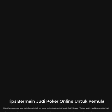
judi
online
terbaru
Indonesia
mengenai
tips
bermain
poker
online.
Tentunya
ini
akan
membantu
para
Tips Bermain Judi Poker Online Untuk Pemula
bettor
Untuk kamu pemula yang ingin bermain judi idn poker online tidak perlu khawatir lagi ! Kenapa ? Sebab, saat ini sudah ada artikel judi