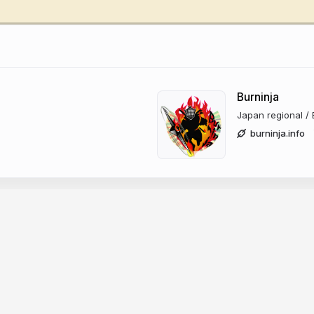
Burninja
Japan regional /
burninja.info