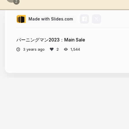
Made with Slides.com
バーニングマン2023：Main Sale
3 years ago
1,544
More from
Burninja