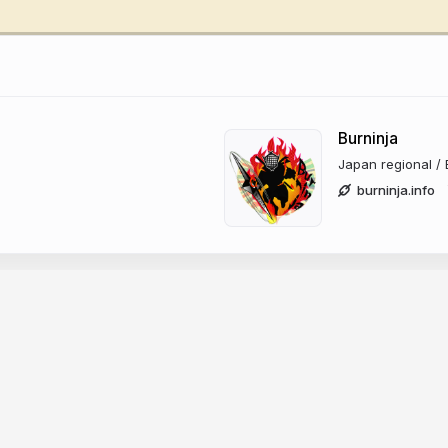
Burninja
Japan regional /
burninja.info