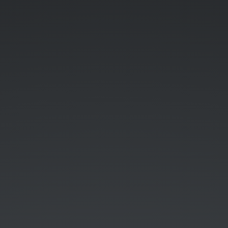
dashboard.
Cyril
＠
duolC.