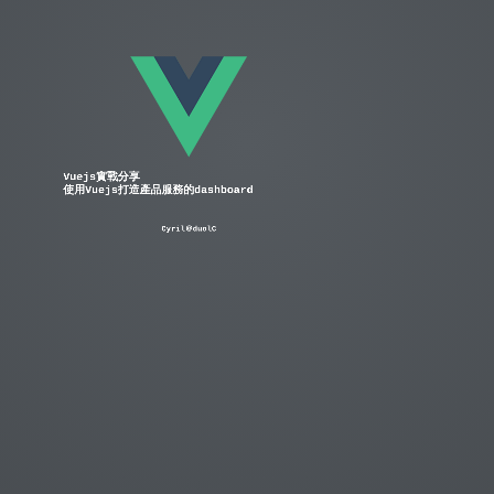
About me
Cyril Yu
Software Engineer @ duolC
DevOps and Web Front-end
Backend,
Vuejs實戰分享

使用Vuejs打造產品服務的dashboard
Cyril＠duolC