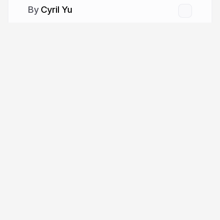
Cyril Yu
More from
Cyril Yu