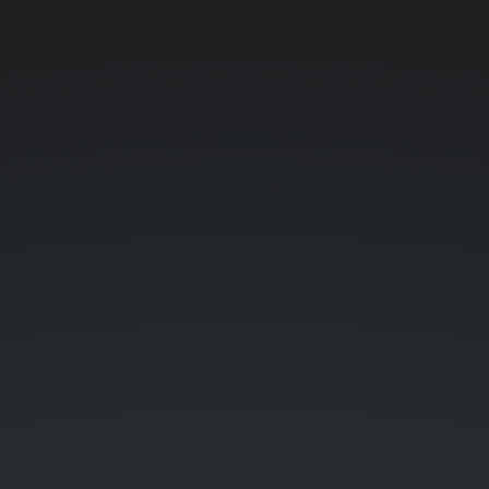
Vuejs
實
戰
分
享
使
用
Vuejs
打
造
產
品
服
務
的