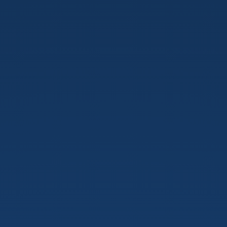
Laravel
Zero.
Script
e
Server
Automation.
PUG
Rovigo.
Alessandro
Cappellozza.