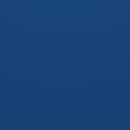
gruppo che voleva confrontarsi
con le tematiche del framework
Scrum e Agile in generale;
successivamente ci siamo
allargati alla programmazione e
gestione delle infrastrutture e dei
progetti.
  https://github.com/pug-rovigo
  https://www.meetup.com/it-IT/pug-rovigo/
Hai domande? Scrivile su 
sli.do
 inserendo il codice 
#phpdayPUGed