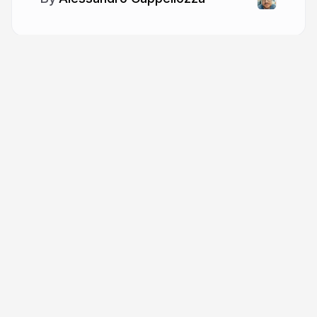
More from
Alessandro
Cappellozza