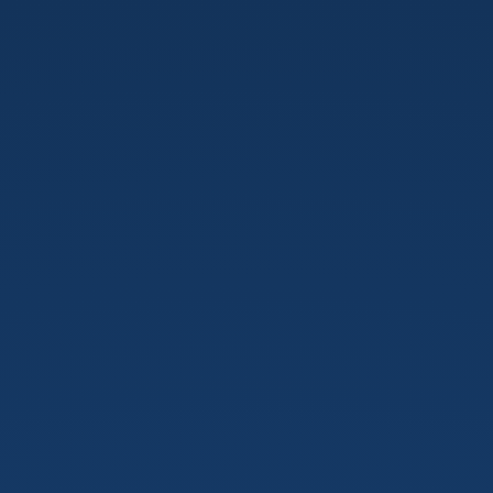
programmeren.
in
python.
Jaar
3
-
Module
2
-
Les
1:
Databases.