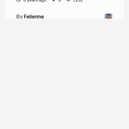
Felienne
More from
Felienne