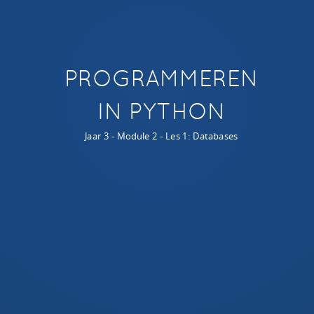
DE KOMENDE WEKEN GAAN WE...
Leren hoe je databases gebruikt om data op te slaan
PROGRAMMEREN
IN PYTHON
Jaar 3 - Module 2 - Les 1: Databases