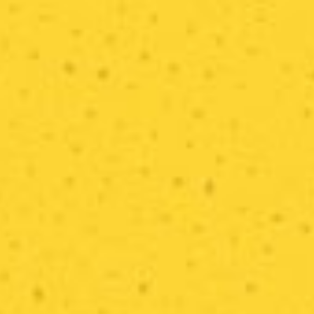
Retour
d'expérience.
React
Native.
-.