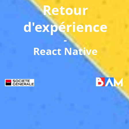
Retour
d'expérience
-
React Native