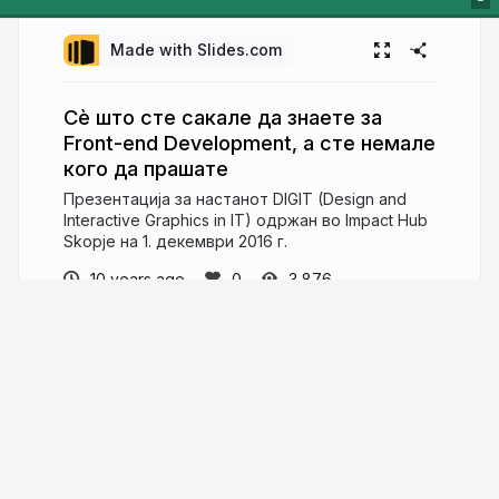
Made with Slides.com
Сѐ што сте сакале да знаете за
Front-end Development, а сте немале
кого да прашате
Презентација за настанот DIGIT (Design and
Interactive Graphics in IT) одржан во Impact Hub
Skopje на 1. декември 2016 г.
10 years ago
3,876
Goce Mitevski
Independent Designer
nicer2.com
GoceMitevski