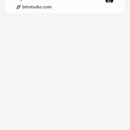
bitrstudio.com
More from
Guillermo Nuñez