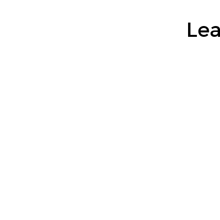
配
布
Lea
し
た
話.
Leaner
Technologies,
Inc.
黒
曜.
(@kokuyouwind).