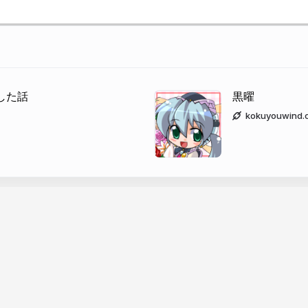
布した話
黒曜
kokuyouwind.