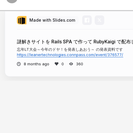
Made with Slides.com
謎解きサイトを Rails SPA で作って RubyKaigi で配
忘年LT大会～今年のドヤ！を発表しあおう～ の発表資料です
https://leanertechnologies.connpass.com/event/376577/
8 months ago
360
More from
黒曜