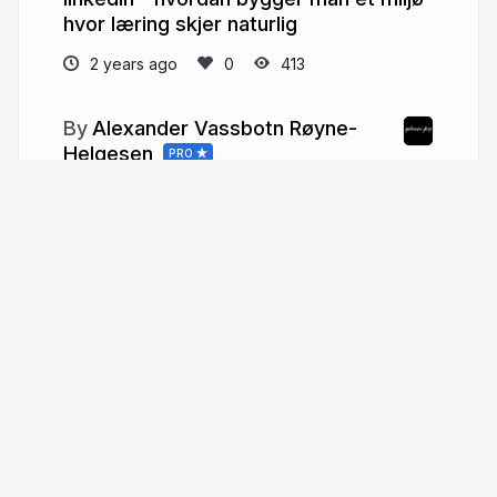
hvor læring skjer naturlig
2 years ago
413
Alexander Vassbotn Røyne-
Helgesen
PRO
Lover of life, technologist at heart
phun-ky.net
phun_ky
More from
Alexander Vassbotn
Røyne-Helgesen