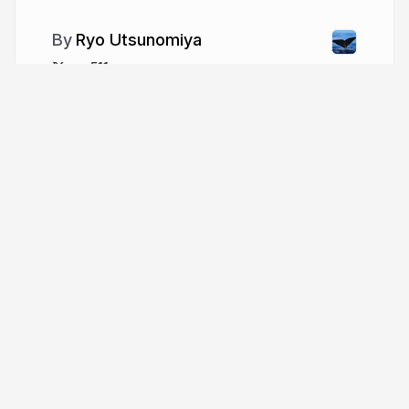
Ryo Utsunomiya
ryo511
More from
Ryo Utsunomiya