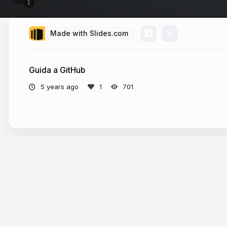
Made with Slides.com
Guida a GitHub
5 years ago
701
More from
Roberto Piva