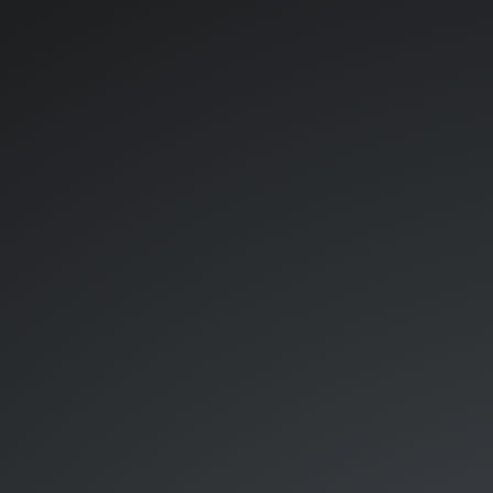
Appunti.
Lavoro.
15/10/2021.
Roberto
Piva.
Git
Hub
Tutorial.