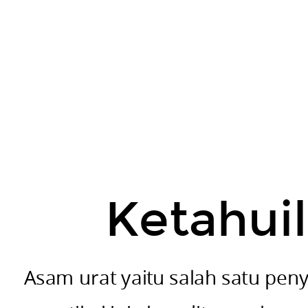
masyarakat
Indonesia.
Dalam
artikel
ini
akan
diterangkan
mengenai
apa
itu
Ketahuil
asam
urat,
tanda-
Asam urat yaitu salah satu pe
tanda
/