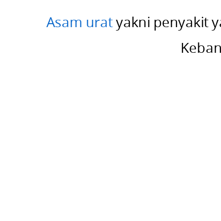
disimak
Asam urat
yakni penyakit 
baik-
baik
Keban
hingga
tuntas.
Cek
juga
artikel
Obat
Asam
Urat
Mosehat.
Apa
Itu
Asam