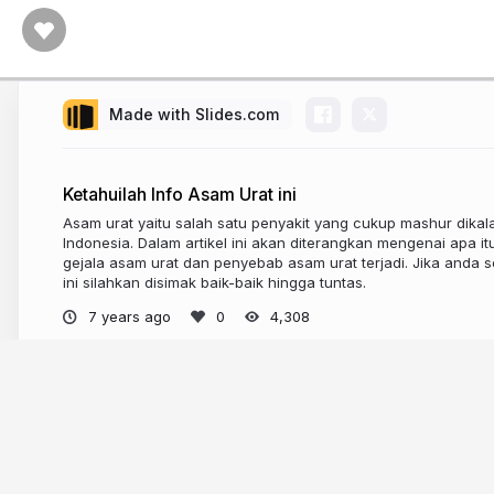
orang
menyebutnya
sakit
encok.
Made with Slides.com
Ketahuilah Info Asam Urat ini
Asam urat yaitu salah satu penyakit yang cukup mashur dika
Indonesia. Dalam artikel ini akan diterangkan mengenai apa it
gejala asam urat dan penyebab asam urat terjadi. Jika anda 
ini silahkan disimak baik-baik hingga tuntas.
7 years ago
4,308
More from
syaifulanam77