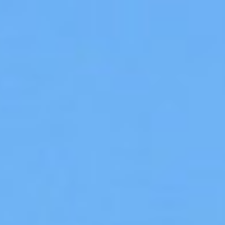
地
圖
判
讀
與
導
航.
小
腳
丫
第
七
屆
中
階