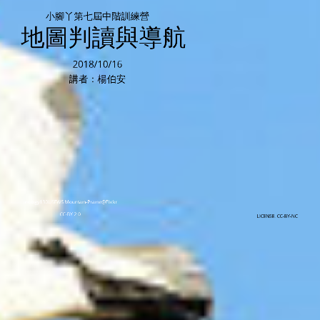
小腳丫第七屆中階訓練營
地圖判讀與導航
初階 -​ 我安全爬山
2018/10/16
講者：楊伯安
@ Flickr CC-BY-NC-ND 2.0
prodigy130
prodigy130
USFWS Mountain-Prairie@Flickr
CC-BY 2.0
LICENSE
: CC-BY-NC