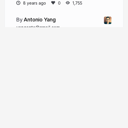
8 years ago
1,755
Antonio Yang
yanganto@gmail.com
ant-lab.tw
More from
Antonio Yang