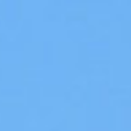
訓
練
營.
2018/10/16.
講
者：
楊
伯
安.
prodigy130
USFWS
Mountain-
Prairie@Flickr
CC-
BY