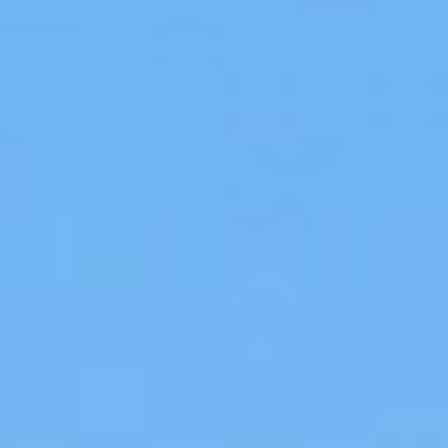
2.0.
LICENSE
:
CC-
BY-
NC.