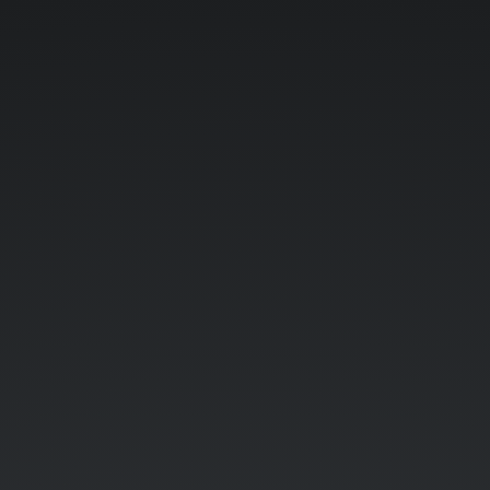
Mutated
PHP.
mutation
testing
for
beginners.