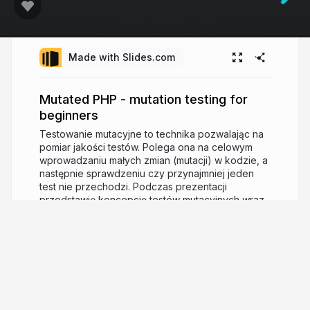
Made with Slides.com
Mutated PHP - mutation testing for
beginners
Testowanie mutacyjne to technika pozwalając na
pomiar jakości testów. Polega ona na celowym
wprowadzaniu małych zmian (mutacji) w kodzie, a
następnie sprawdzeniu czy przynajmniej jeden
test nie przechodzi. Podczas prezentacji
przedstawię koncepcję testów mutacyjnych wraz
z praktycznym wdrożeniem na podstawie
biblioteki padraic/humbug. Pokaże jak
interpretować wyniku testów oraz jak samemu
napuścić mutantów na swój kod.
10 years ago
2,864