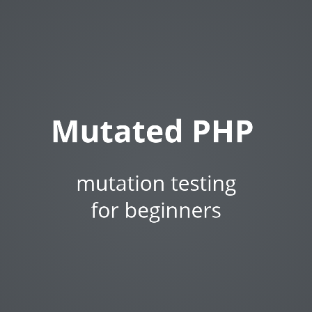
Mutated PHP
ARKADIUSZ KONDAS
Backend Team Leader
@
Da Vinci Studio
mutation testing
Zend Certified Engineer
Code Craftsman
Zend Certified Architect
Blogger
Ultra Runner
@ ArkadiuszKondas
for beginners
itcraftsman.pl