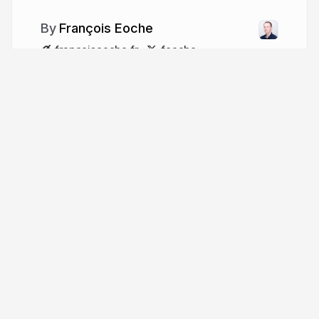
François Eoche
francoiseoche.fr
feoche
More from
François Eoche