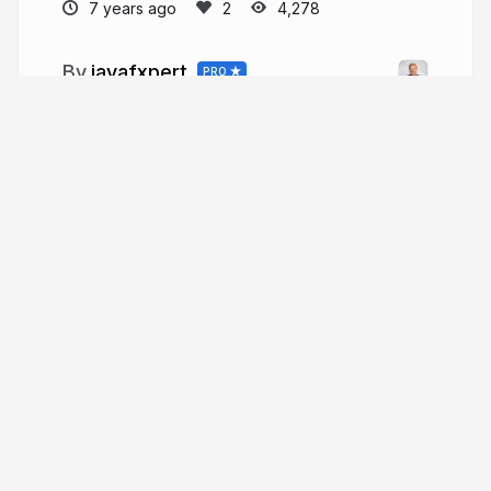
7 years ago
4,278
javafxpert
PRO
More from
javafxpert