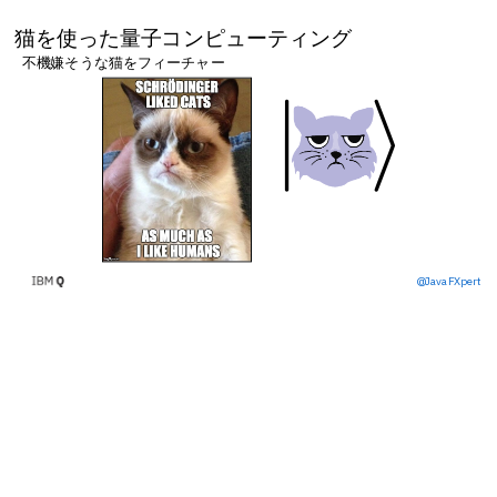
猫を使った量子コンピューティング
不機嫌そうな猫をフィーチャー
\vert
∣
⟩
@JavaFXpert