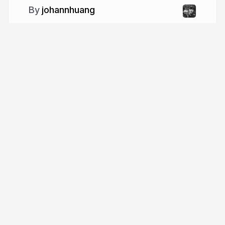
johannhuang
More from
johannhuang