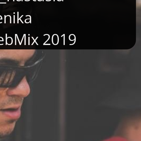
enika
ebMix 2019