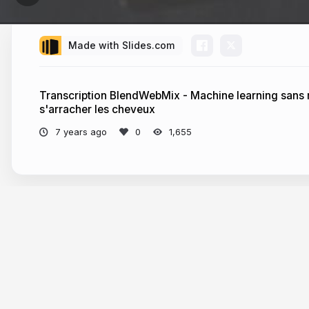
Made with Slides.com
Transcription BlendWebMix - Machine learning sans 
s'arracher les cheveux
7 years ago
1,655
More from
nastasiasaby