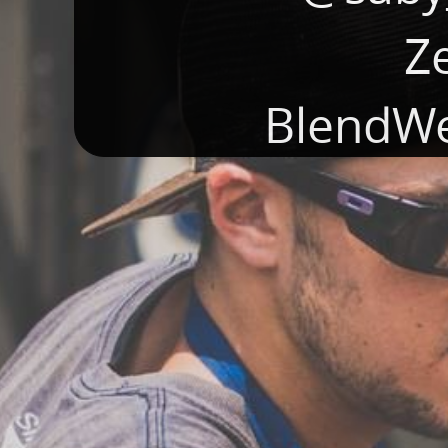
Z
BlendW