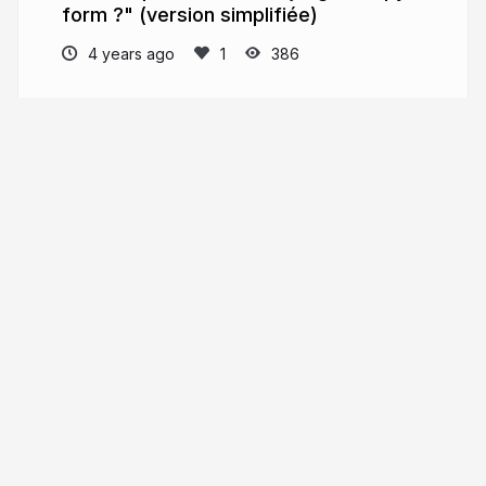
form ?" (version simplifiée)
4 years ago
386
Thierry Chappuis
More from
Thierry Chappuis