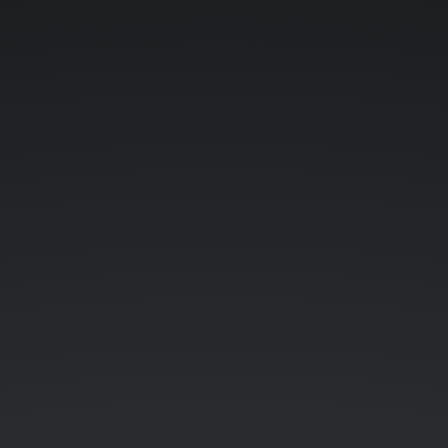
Saugumo
reikalavimai
parašo
formavimui
ir
tikrinimui.
Paruošė:
Žilvinas
Kučinskas.
pagal
ETSI
TS
119
101
v0.0.3