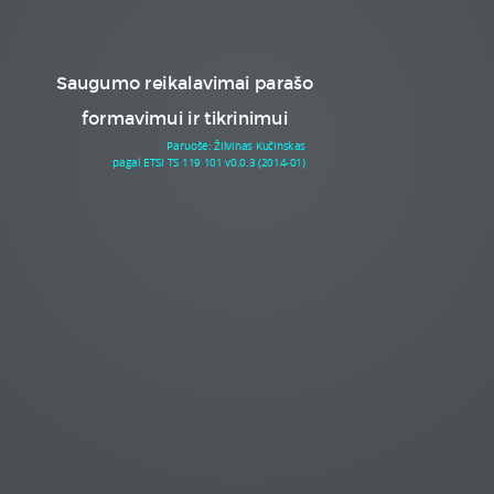
Saugumo reikalavimai parašo
formavimui ir tikrinimui
Paruošė: Žilvinas Kučinskas
pagal ETSI TS 119 101 v0.0.3 (2014-01)