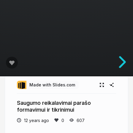
Made with Slides.com
Saugumo reikalavimai parašo
formavimui ir tikrinimui
12 years ago
607