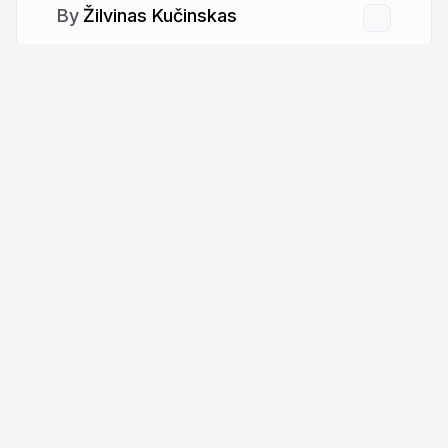
Žilvinas Kučinskas
More from
Žilvinas Kučinskas