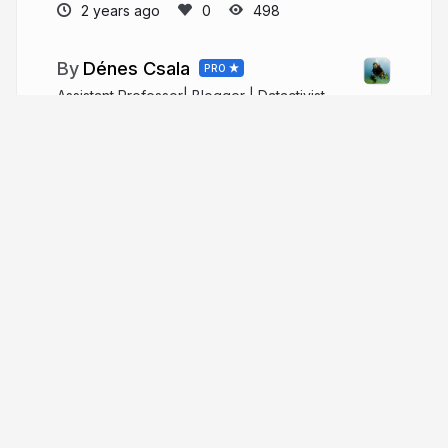
2 years ago
498
Dénes Csala
PRO
Assistant Professor| Blogger | Datactivist
csaladen.es
csaladenes
More from
Dénes Csala