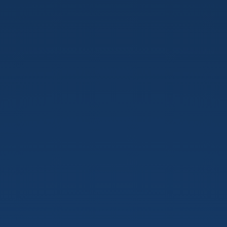
Business
Intelligence.
Dr
Csala
Dénes.
BBTE
KGTK.
Kolozsvár.
2024
ősz.