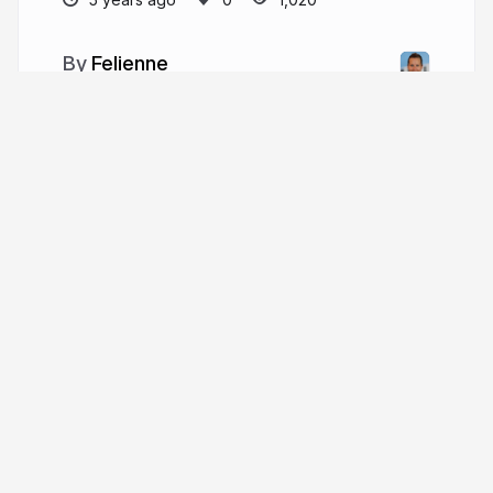
Felienne
More from
Felienne