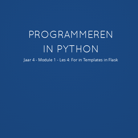
DIT JAAR GAAN WE...
Leren hoe websites werken
PROGRAMMEREN
Wat het verschil is tussen server & client software
IN PYTHON
Jaar 4 - Module 1 - Les 4: For in Templates in Flask