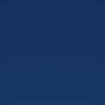
programmeren.
in
python.
Jaar
4
-
Module
1
-
Les
4:
For
in
Templates
in