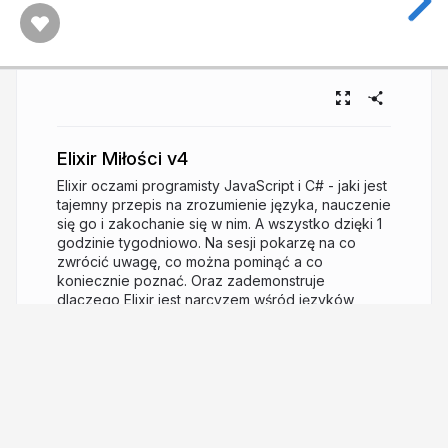
Elixir Miłości v4
Elixir oczami programisty JavaScript i C# - jaki jest
tajemny przepis na zrozumienie języka, nauczenie
się go i zakochanie się w nim. A wszystko dzięki 1
godzinie tygodniowo. Na sesji pokarzę na co
zwrócić uwagę, co można pominąć a co
koniecznie poznać. Oraz zademonstruje
dlaczego Elixir jest narcyzem wśród języków
programowania.
9 years ago
2,189
Jakub Gutkowski
PRO
Dad, husband, blogger, developer, geek.