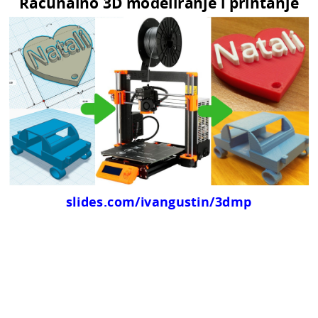
Računalno 3D modeliranje i printanje
slides.com/ivangustin/3d
mp