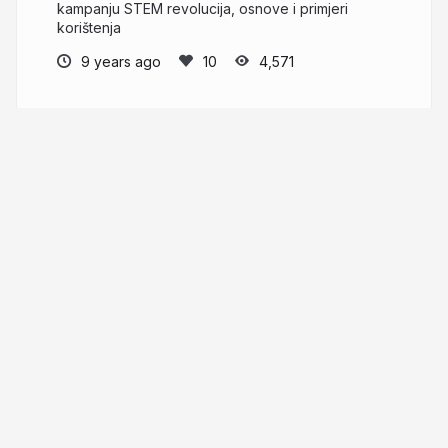
kampanju STEM revolucija, osnove i primjeri
korištenja
9 years ago
4,571
Ivan Gustin
gustin.info
ivan_gustin
More from
Ivan Gustin