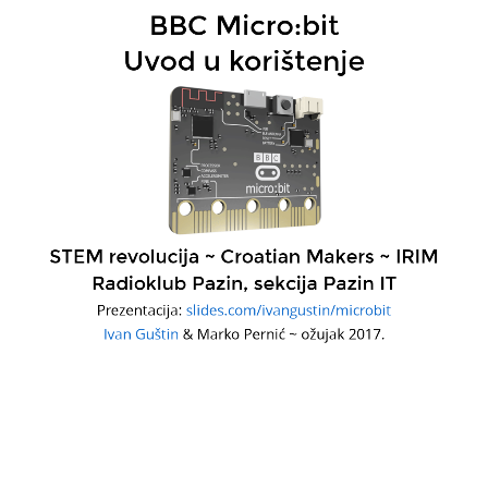
BBC Micro:bit
Uvod u korištenje
Zahval
Udruzi IRIM, ljudima koj
stoje iza projekta Croatia
Makers i ove BBC Micro:bi
STEM revolucije..
STEM revolucija ~ Croatian Makers ~ IRIM
Radioklub Pazin, sekcija Pazin IT
Prezentacija:
slides.com/ivangustin/microbit
Ivan Guštin
& Marko Pernić ~ ožujak 2017.