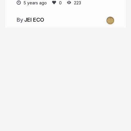
5 years ago
223
JEI ECO
More from
JEI ECO