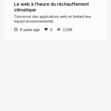
Le web à l'heure du réchauffement
climatique
Concevoir des applications web en limitant leur
impact environnemental.
6 years ago
2,036
Nicolas FROIDURE
Web Platform Architect
insertafter.com/en/blog/index.html
nfroidure
More from
Nicolas FROIDURE