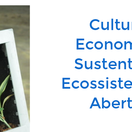
Cultu
Economi
Sustent
Ecossist
Abert