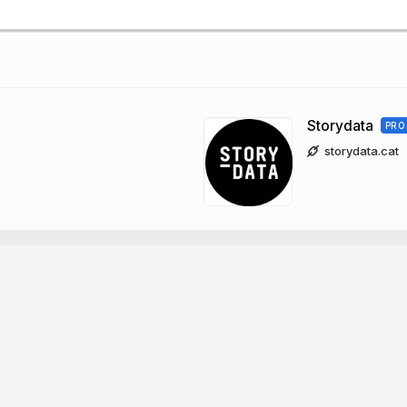
Storydata
PRO
storydata.cat