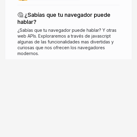
🤔 ¿Sabías que tu navegador puede
hablar?
¿Sabías que tu navegador puede hablar? Y otras
web APIs. Exploraremos a través de javascript
algunas de las funcionalidades mas divertidas y
curiosas que nos ofrecen los navegadores
modernos.
7 years ago
1,102
Jorge Baumann
Digital Overlord · Follow me @baumannzone
baumannzone.dev
baumannzone