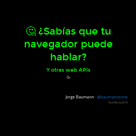
🤔 ¿Sabías que tu
navegador puede
hablar?
Y otras web APIs
🥳
Jorge Baumann ·
@baumannzone
TechParty2019