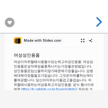
Made with Slides.com
여성성인용품
여성이자위할때사용할수있는최고의성인용품: 여성성
인용품은성적욕망을충족시키는가장좋은방법입니다.
성인용품은임신을하지않기때문에가장좋습니다. 성병
에대해걱정할필요가없습니다. 그것은자위를하는재미
를제공합니다. 당신의자위는더즐겁고즐겁습니다. 자
위할때사용하는여성용최고의성인용품: 공식 웹사이트
방문
https://b-rabbits.co.kr/board/dildo2
우리의 프
로필:
https://slides.com/brabbits/
다음 슬라이드:
https://bit.ly/3nyvpLS
5 years ago
1,008